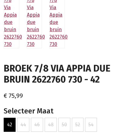
BROEK 7/8 VIA APPIA DUE
BRUIN 2622760 730 - 42
€ 75,99
Selecteer Maat
42
44
46
48
50
52
54