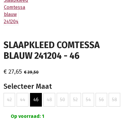
SLAAPKLEED COMTESSA
BLAUW 241204 - 46
€ 27,65
€ 39,50
Selecteer Maat
42
44
46
48
50
52
54
56
58
Op voorraad: 1