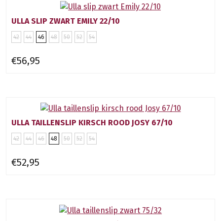
ULLA SLIP ZWART EMILY 22/10
42
44
46
48
50
52
54
€56,95
ULLA TAILLENSLIP KIRSCH ROOD JOSY 67/10
42
44
46
48
50
52
54
€52,95