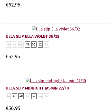
€62,95
ULLA SLIP ELLA VIOLET 36/32
42
44
46
48
50
52
54
€52,95
ULLA SLIP MIDNIGHT JASMIN 27/10
44
46
48
50
52
54
56
€56,95