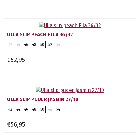
ULLA SLIP PEACH ELLA 36/32
42
44
46
48
50
52
54
€52,95
ULLA SLIP PUDER JASMIN 27/10
42
44
46
48
50
52
54
€56,95