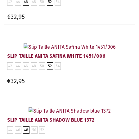
42
44
46
48
50
52
54
€32,95
SLIP TAILLE ANITA SAFINA WHITE 1451/006
42
44
46
48
50
52
54
€32,95
SLIP TAILLE ANITA SHADOW BLUE 1372
44
46
48
50
52