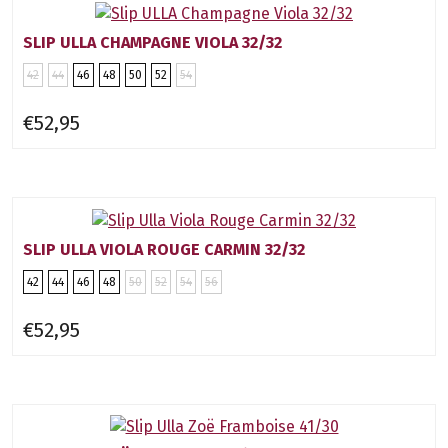
SLIP ULLA CHAMPAGNE VIOLA 32/32
42
44
46
48
50
52
54
€52,95
SLIP ULLA VIOLA ROUGE CARMIN 32/32
42
44
46
48
50
52
54
56
€52,95