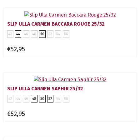
SLIP ULLA CARMEN BACCARA ROUGE 25/32
42
44
46
48
50
52
54
56
€52,95
SLIP ULLA CARMEN SAPHIR 25/32
42
44
46
48
50
52
54
56
€52,95