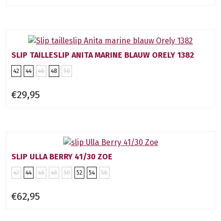
SLIP TAILLESLIP ANITA MARINE BLAUW ORELY 1382
42
44
46
48
50
€29,95
SLIP ULLA BERRY 41/30 ZOE
42
44
46
48
50
52
54
56
€62,95