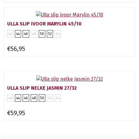
ULLA SLIP IVOOR MARYLIN 45/10
42
44
46
48
50
52
54
€56,95
ULLA SLIP NELKE JASMIN 27/32
42
44
46
48
50
52
54
€59,95