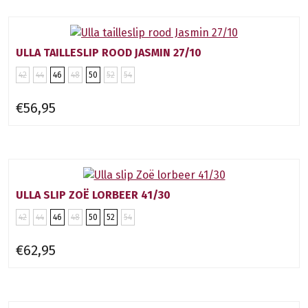
ULLA TAILLESLIP ROOD JASMIN 27/10
42
44
46
48
50
52
54
€56,95
ULLA SLIP ZOË LORBEER 41/30
42
44
46
48
50
52
54
€62,95