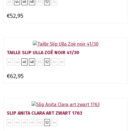
42
44
46
48
50
52
54
€52,95
TAILLE SLIP ULLA ZOË NOIR 41/30
42
44
46
48
50
52
54
56
€62,95
SLIP ANITA CLARA ART ZWART 1763
42
44
46
48
50
52
54