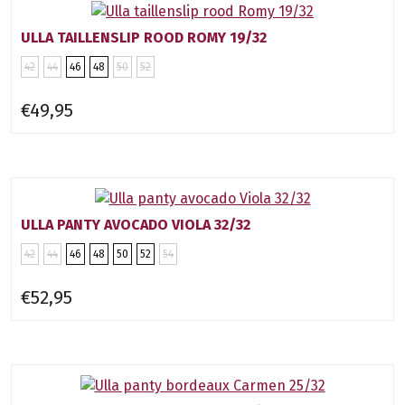
ULLA TAILLENSLIP ROOD ROMY 19/32
42
44
46
48
50
52
€49,95
ULLA PANTY AVOCADO VIOLA 32/32
42
44
46
48
50
52
54
€52,95