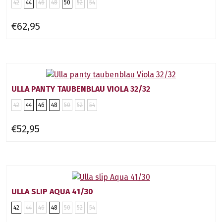
42
44
46
48
50
52
54
€62,95
ULLA PANTY TAUBENBLAU VIOLA 32/32
42
44
46
48
50
52
54
€52,95
ULLA SLIP AQUA 41/30
42
44
46
48
50
52
54