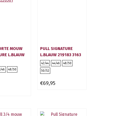
ORTE MOUW
PULL SIGNATURE
URE L.BLAUW
L.BLAUW 219183 3163
42/44
44/46
48/50
/46
48/50
50/52
€69,95
5