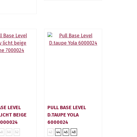
9
ASE LEVEL
PULL BASE LEVEL
LICHT BEIGE
D.TAUPE YOLA
7000024
6000024
48
50
52
42
44
46
48