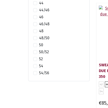
44
44/46
46
46/48
48
48/50
50
50/52
52
SWEA
54
DUE 
54/56
350
42
4
54
€85