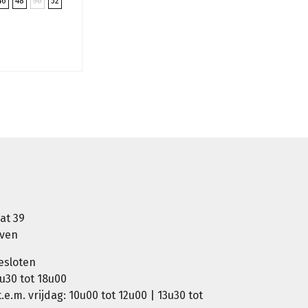
46
48
50
52
9
at 39
oven
esloten
u30 tot 18u00
e.m. vrijdag: 10u00 tot 12u00 | 13u30 tot