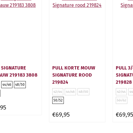
 SIGNATURE
PULL KORTE MOUW
PULL 3
AUW 219183 3808
SIGNATURE ROOD
SIGNAT
219824
219828
44/46
48/50
42/44
44/46
48/50
42/44
44
50/52
50/52
,95
€69,95
€69,9