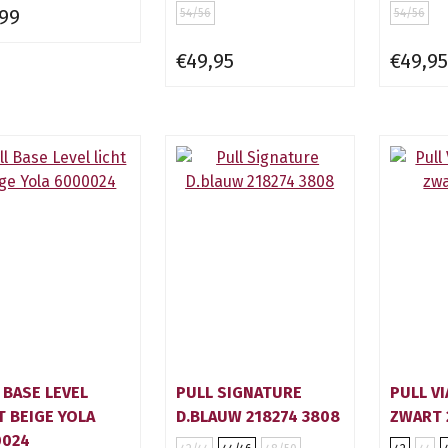
,99
54/56
54/56
€49,95
€49,95
 BASE LEVEL
PULL SIGNATURE
PULL VI
T BEIGE YOLA
D.BLAUW 218274 3808
ZWART 
0024