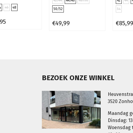
42/44
44/46
48/50
42
44
4
46
48
50/52
54
,95
€49,99
€85,9
BEZOEK ONZE WINKEL
Heuvenstra
3520 Zonh
Maandag g
Dinsdag: 13
Woensdag t.