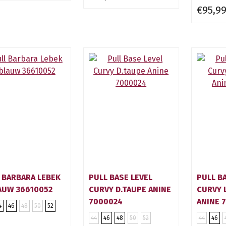
€95,9
 BARBARA LEBEK
PULL BASE LEVEL
PULL B
AUW 36610052
CURVY D.TAUPE ANINE
CURVY 
7000024
ANINE 
4
46
48
50
52
44
46
48
50
52
44
46