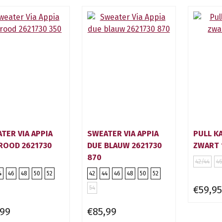
TER VIA APPIA
SWEATER VIA APPIA
PULL K
ROOD 2621730
DUE BLAUW 2621730
ZWART 
870
42/44
46
4
46
48
50
52
42
44
46
48
50
52
€59,95
54
,99
€85,99