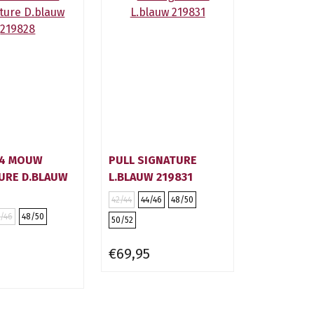
/4 MOUW
PULL SIGNATURE
URE D.BLAUW
L.BLAUW 219831
42/44
44/46
48/50
/46
48/50
50/52
€69,95
5