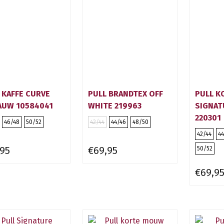
 KAFFE CURVE
PULL BRANDTEX OFF
PULL K
AUW 10584041
WHITE 219963
SIGNAT
220301
46/48
50/52
42/44
44/46
48/50
42/44
44
,95
€69,95
50/52
€69,9