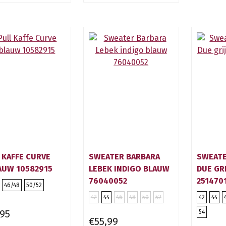
 KAFFE CURVE
SWEATER BARBARA
SWEATE
AUW 10582915
LEBEK INDIGO BLAUW
DUE GRI
76040052
251470
46/48
50/52
42
44
46
48
50
52
42
44
,95
54
€55,99