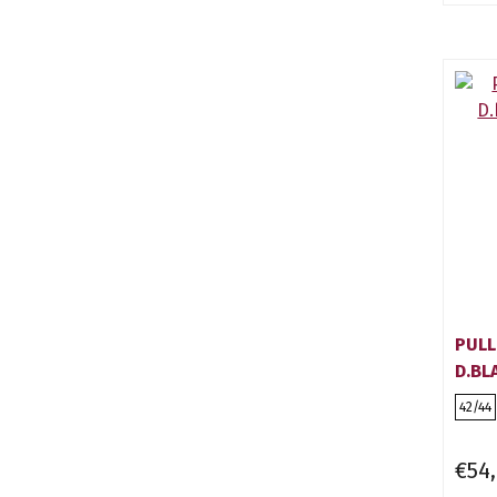
PULL
D.BL
42/44
€54