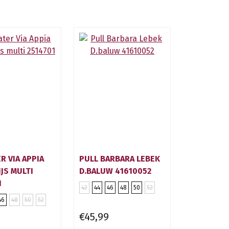
R VIA APPIA
PULL BARBARA LEBEK
JS MULTI
D.BALUW 41610052
1
42
44
46
48
50
52
46
48
50
52
€45,99