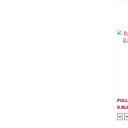
PULL
D.BL
42
4