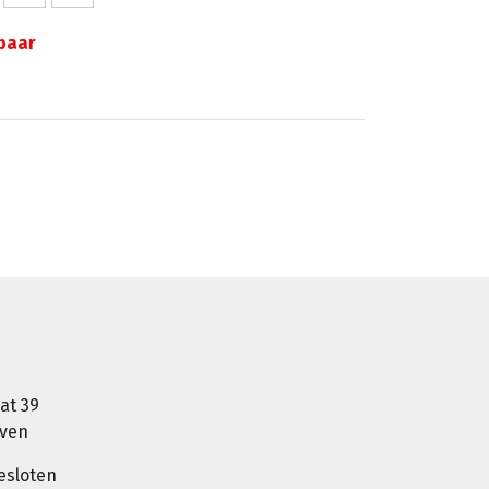
gbaar
at 39
oven
esloten