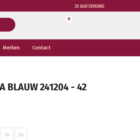
30 JAAR ERVARING
0
Merken
Contact
 BLAUW 241204 - 42
56
58