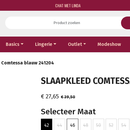
CHAT MET LINDA
Basics
Lingerie
Outlet
Modeshow
 Comtessa blauw 241204
SLAAPKLEED COMTESSA
€ 27,65
€ 39,50
Selecteer Maat
42
44
46
48
50
52
54