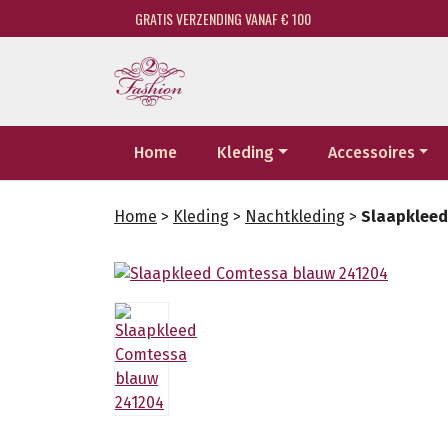
GRATIS VERZENDING VANAF € 100
Home
Kleding
Accessoires
Home
>
Kleding
>
Nachtkleding
>
Slaapkleed