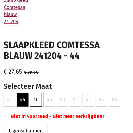
SLAAPKLEED COMTESSA
BLAUW 241204 - 44
€ 27,65
€ 39,50
Selecteer Maat
42
44
46
48
50
52
54
56
58
Niet in voorraad - Niet meer verkrijgbaar
Eigenschappen