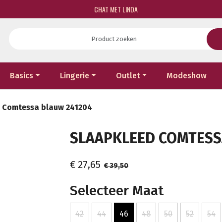
CHAT MET LINDA
Basics
Lingerie
Outlet
Modeshow
 Comtessa blauw 241204
SLAAPKLEED COMTESSA
€ 27,65
€ 39,50
Selecteer Maat
42
44
46
48
50
52
54