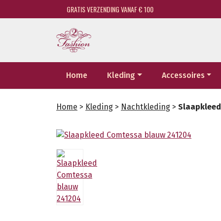
GRATIS VERZENDING VANAF € 100
Home
Kleding
Accessoires
Home
>
Kleding
>
Nachtkleding
>
Slaapkleed