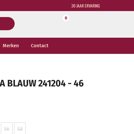
30 JAAR ERVARING
0
Merken
Contact
 BLAUW 241204 - 46
56
58