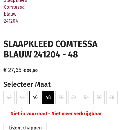
SLAAPKLEED COMTESSA
BLAUW 241204 - 48
€ 27,65
€ 39,50
Selecteer Maat
42
44
46
48
50
52
54
56
58
Niet in voorraad - Niet meer verkrijgbaar
Eigenschappen