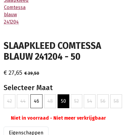
SLAAPKLEED COMTESSA
BLAUW 241204 - 50
€ 27,65
€ 39,50
Selecteer Maat
42
44
46
48
50
52
54
56
58
Niet in voorraad - Niet meer verkrijgbaar
Eigenschappen