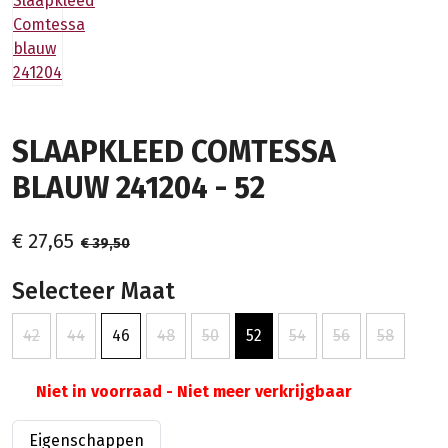
SLAAPKLEED COMTESSA
BLAUW 241204 - 52
€ 27,65
€ 39,50
Selecteer Maat
42
44
46
48
50
52
54
56
58
Niet in voorraad - Niet meer verkrijgbaar
Eigenschappen