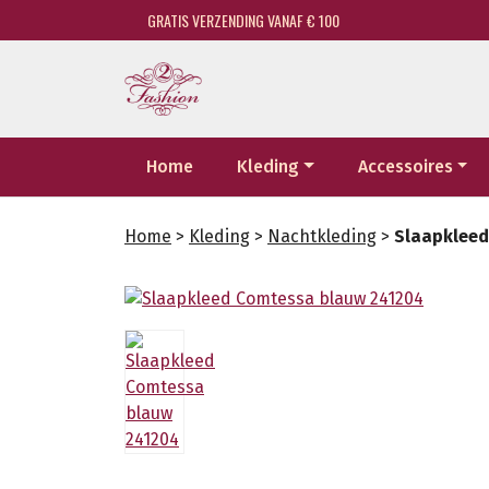
GRATIS VERZENDING VANAF € 100
Home
Kleding
Accessoires
Home
>
Kleding
>
Nachtkleding
>
Slaapkleed