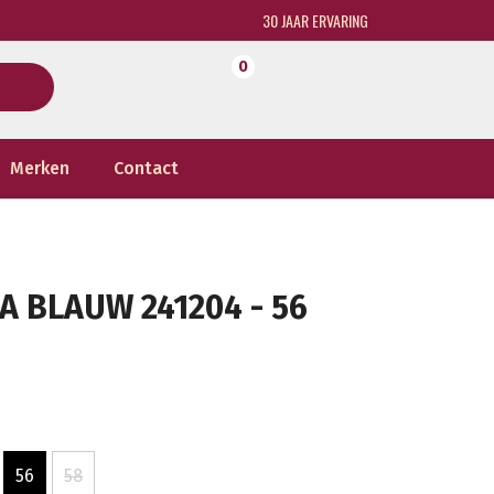
30 JAAR ERVARING
0
Merken
Contact
 BLAUW 241204 - 56
56
58