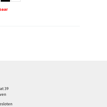
gbaar
at 39
oven
esloten