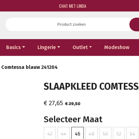
CHAT MET LINDA
Basics
Lingerie
Outlet
Modeshow
 Comtessa blauw 241204
SLAAPKLEED COMTESSA
€ 27,65
€ 39,50
Selecteer Maat
42
44
46
48
50
52
54