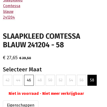
SLAAPKLEED COMTESSA
BLAUW 241204 - 58
€ 27,65
€ 39,50
Selecteer Maat
42
44
46
48
50
52
54
56
58
Niet in voorraad - Niet meer verkrijgbaar
Eigenschappen