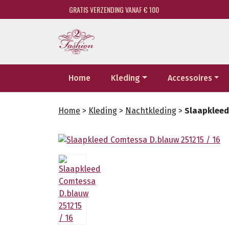
GRATIS VERZENDING VANAF € 100
Home
Kleding
Accessoires
Home
>
Kleding
>
Nachtkleding
>
Slaapkleed