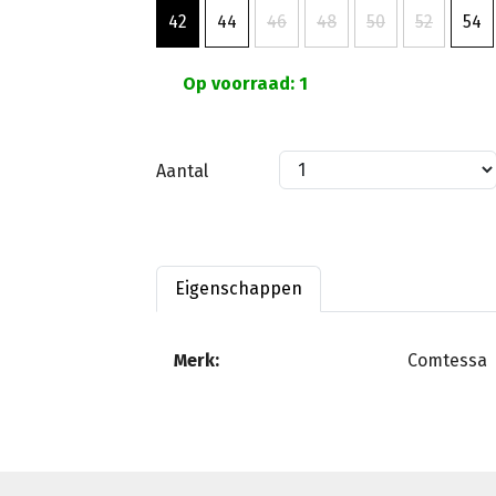
42
44
46
48
50
52
54
Op voorraad: 1
Aantal
Eigenschappen
Merk:
Comtessa