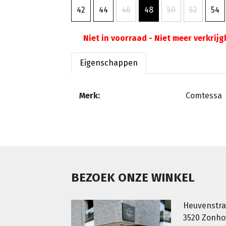
42
44
46
48
50
52
54
Niet in voorraad - Niet meer verkrij
Eigenschappen
Merk:
Comtessa
BEZOEK ONZE WINKEL
Heuvenstra
3520 Zonh