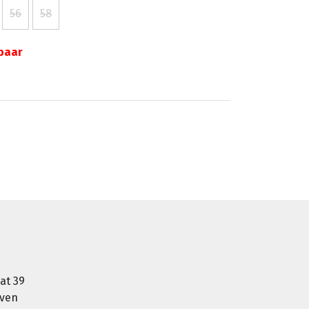
56
58
gbaar
at 39
oven