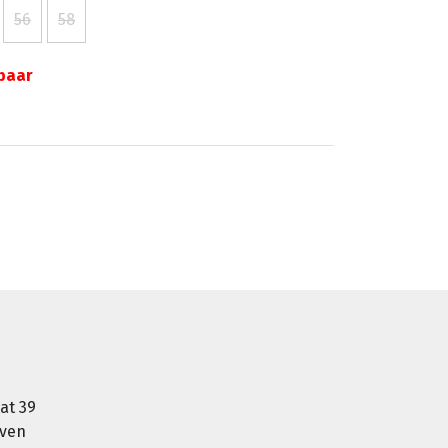
56
58
gbaar
at 39
oven