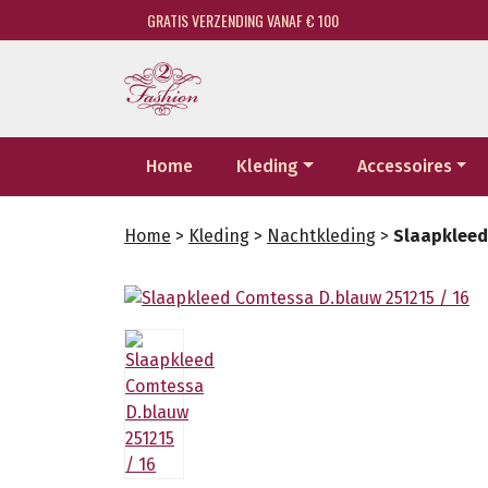
GRATIS VERZENDING VANAF € 100
Home
Kleding
Accessoires
Home
>
Kleding
>
Nachtkleding
>
Slaapkleed