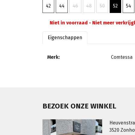
42
44
46
48
50
52
54
Niet in voorraad - Niet meer verkrij
Eigenschappen
Merk:
Comtessa
BEZOEK ONZE WINKEL
Heuvenstra
3520 Zonh