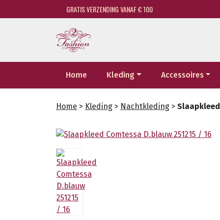
GRATIS VERZENDING VANAF € 100
Home
Kleding
Accessoires
Home
>
Kleding
>
Nachtkleding
>
Slaapkleed