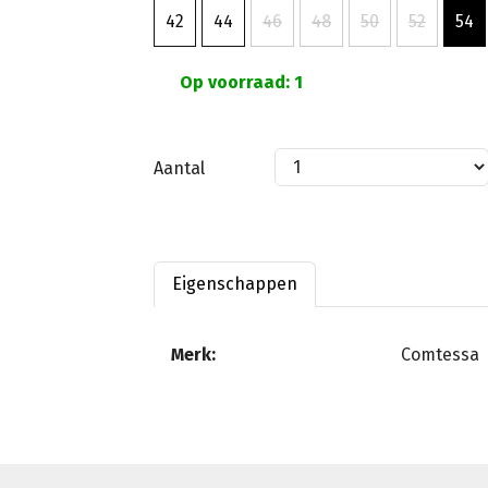
42
44
46
48
50
52
54
Op voorraad: 1
Aantal
Eigenschappen
Merk:
Comtessa