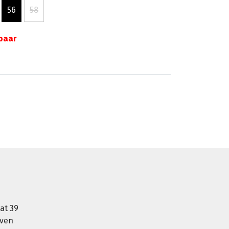
56
58
gbaar
at 39
oven