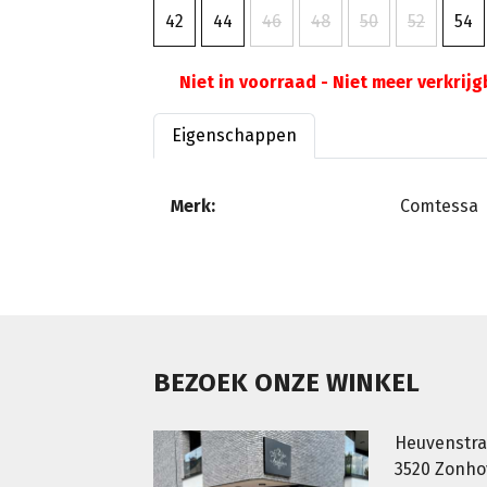
42
44
46
48
50
52
54
Niet in voorraad - Niet meer verkrij
Eigenschappen
Merk:
Comtessa
BEZOEK ONZE WINKEL
Heuvenstra
3520 Zonh