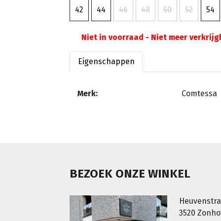
42
44
46
48
50
52
54
Niet in voorraad - Niet meer verkrij
Eigenschappen
Merk:
Comtessa
BEZOEK ONZE WINKEL
Heuvenstra
3520 Zonh