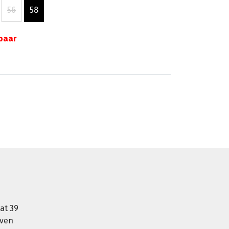
56
58
gbaar
at 39
oven