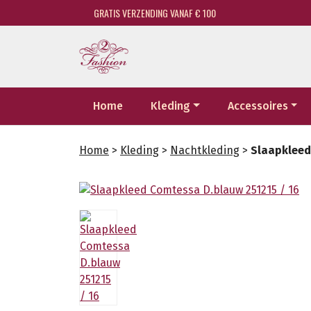
GRATIS VERZENDING VANAF € 100
Home
Kleding
Accessoires
Home
>
Kleding
>
Nachtkleding
>
Slaapkleed