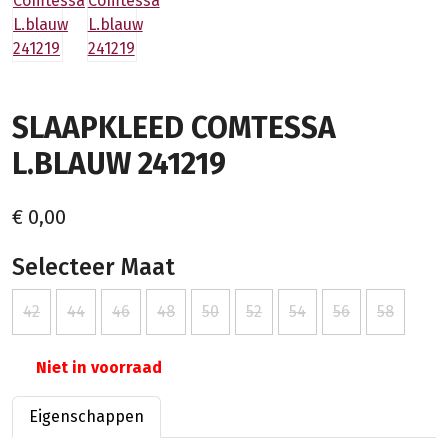
SLAAPKLEED COMTESSA
L.BLAUW 241219
€ 0,00
Selecteer Maat
42
44
46
48
50
52
54
56
58
Niet in voorraad
Eigenschappen