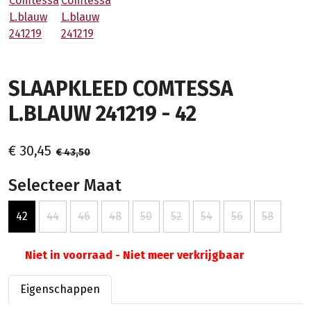
SLAAPKLEED COMTESSA
L.BLAUW 241219 - 42
€ 30,45
€ 43,50
Selecteer Maat
42
44
46
48
50
52
54
56
58
Niet in voorraad - Niet meer verkrijgbaar
Eigenschappen