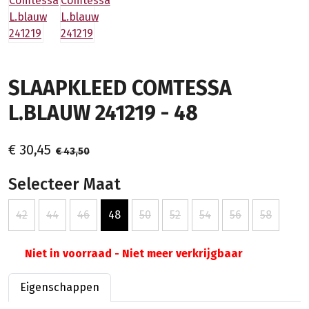
SLAAPKLEED COMTESSA
L.BLAUW 241219 - 48
€ 30,45
€ 43,50
Selecteer Maat
42
44
46
48
50
52
54
56
58
Niet in voorraad - Niet meer verkrijgbaar
Eigenschappen