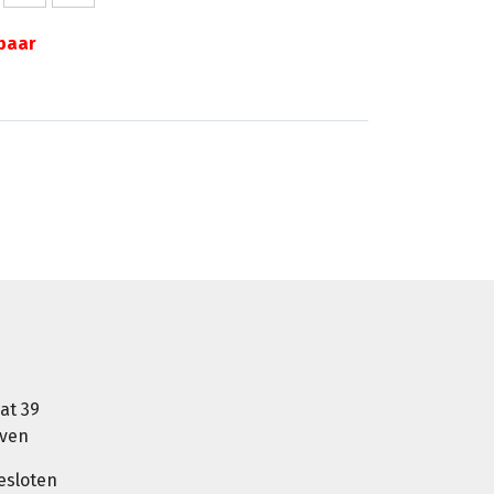
gbaar
at 39
oven
esloten