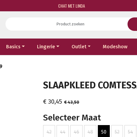
CHAT MET LINDA
Basics
Lingerie
Outlet
Modeshow
9
SLAAPKLEED COMTESSA
€ 30,45
€ 43,50
Selecteer Maat
42
44
46
48
50
52
54