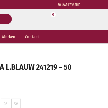
30 JAAR ERVARING
0
Merken
Contact
 L.BLAUW 241219 - 50
56
58