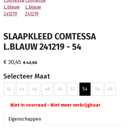
SLAAPKLEED COMTESSA
L.BLAUW 241219 - 54
€ 30,45
€ 43,50
Selecteer Maat
42
44
46
48
50
52
54
56
58
Niet in voorraad - Niet meer verkrijgbaar
Eigenschappen