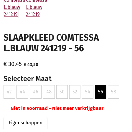
SLAAPKLEED COMTESSA
L.BLAUW 241219 - 56
€ 30,45
€ 43,50
Selecteer Maat
42
44
46
48
50
52
54
56
58
Niet in voorraad - Niet meer verkrijgbaar
Eigenschappen