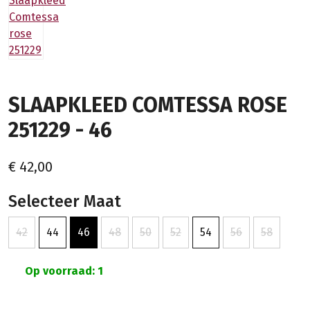
SLAAPKLEED COMTESSA ROSE
251229 - 46
€ 42,00
Selecteer Maat
42
44
46
48
50
52
54
56
58
Op voorraad: 1