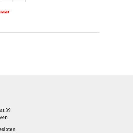
gbaar
at 39
oven
esloten