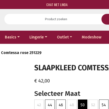
CHAT MET LINDA
Basics
Lingerie
Outlet
Modeshow
 Comtessa rose 251229
SLAAPKLEED COMTESSA
€ 42,00
Selecteer Maat
42
44
46
48
50
52
54