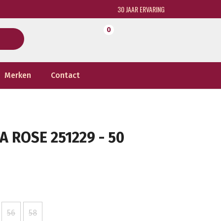
30 JAAR ERVARING
0
Merken
Contact
 ROSE 251229 - 50
56
58