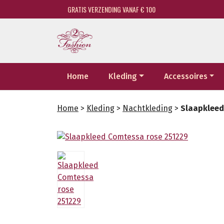
GRATIS VERZENDING VANAF € 100
Home
Kleding
Accessoires
Home
>
Kleding
>
Nachtkleding
>
Slaapkleed