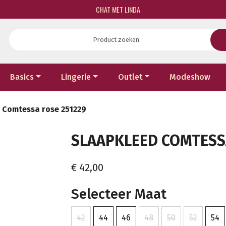
CHAT MET LINDA
Basics
Lingerie
Outlet
Modeshow
 Comtessa rose 251229
SLAAPKLEED COMTESSA
€ 42,00
Selecteer Maat
42
44
46
48
50
52
54