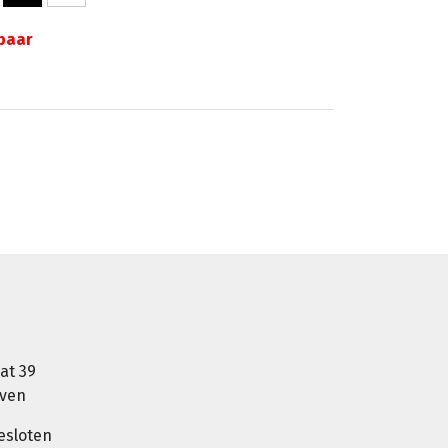
gbaar
at 39
oven
esloten