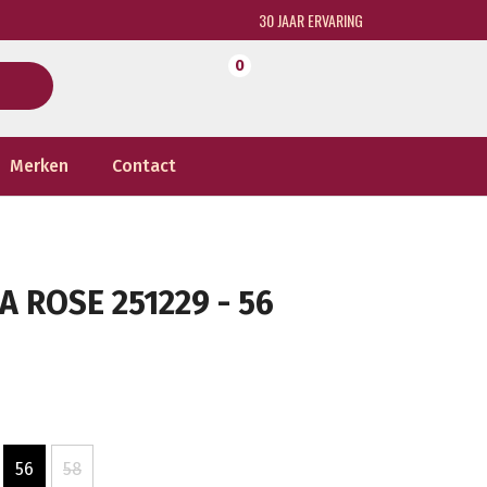
30 JAAR ERVARING
0
Merken
Contact
 ROSE 251229 - 56
56
58