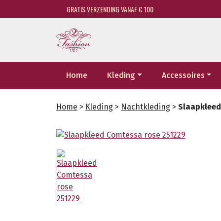
GRATIS VERZENDING VANAF € 100
Home
Kleding
Accessoires
Home
>
Kleding
>
Nachtkleding
>
Slaapkleed