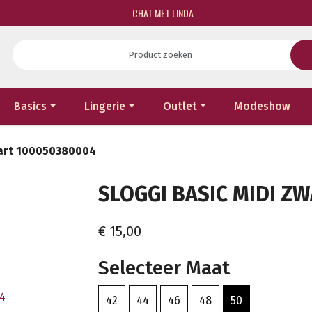
CHAT MET LINDA
Basics
Lingerie
Outlet
Modeshow
wart 100050380004
SLOGGI BASIC MIDI ZW
€ 15,00
Selecteer Maat
42
44
46
48
50