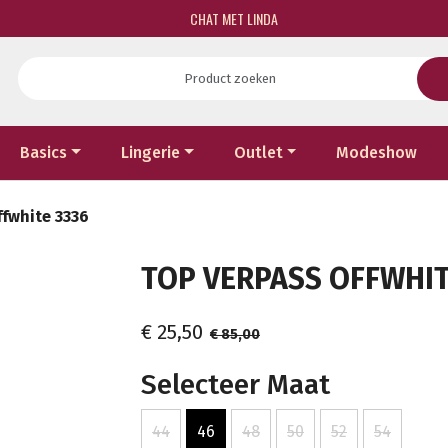
CHAT MET LINDA
Basics
Lingerie
Outlet
Modeshow
ffwhite 3336
TOP VERPASS OFFWHITE
€ 25,50
€ 85,00
Selecteer Maat
44
46
48
50
52
54