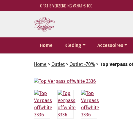
GRATIS VERZENDING VANAF € 100
Home
Kleding
Accessoires
Home
>
Outlet
>
Outlet -70%
>
Top Verpass o