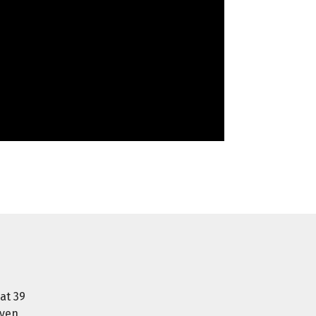
at 39
oven