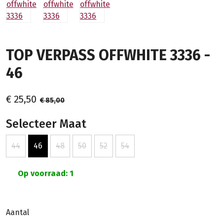
TOP VERPASS OFFWHITE 3336 -
46
€ 25,50
€ 85,00
Selecteer Maat
44
46
48
50
52
54
Op voorraad: 1
Aantal