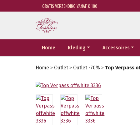
GRATIS VERZENDING VANAF € 100
Home
Kleding
Accessoires
Home
>
Outlet
>
Outlet -70%
>
Top Verpass o