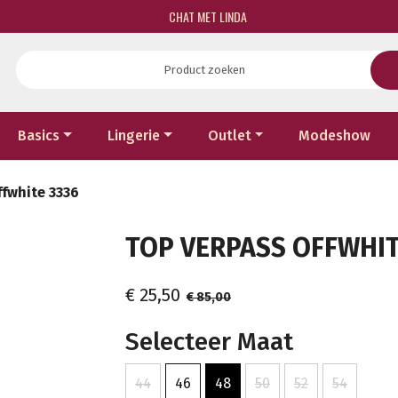
CHAT MET LINDA
Basics
Lingerie
Outlet
Modeshow
ffwhite 3336
TOP VERPASS OFFWHITE
€ 25,50
€ 85,00
Selecteer Maat
44
46
48
50
52
54