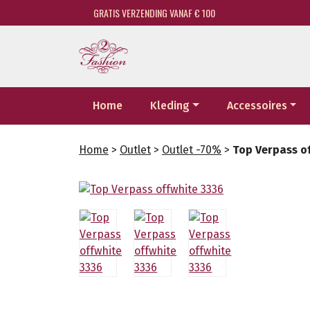
GRATIS VERZENDING VANAF € 100
Home
Kleding
Accessoires
Home
>
Outlet
>
Outlet -70%
>
Top Verpass o