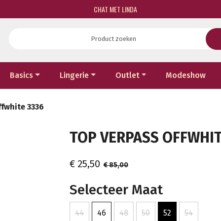
CHAT MET LINDA
Basics
Lingerie
Outlet
Modeshow
ffwhite 3336
TOP VERPASS OFFWHITE
€ 25,50
€ 85,00
Selecteer Maat
44
46
48
50
52
54