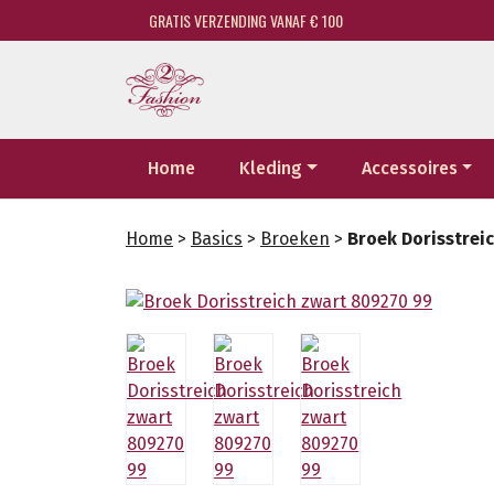
GRATIS VERZENDING VANAF € 100
Home
Kleding
Accessoires
Home
>
Basics
>
Broeken
>
Broek Dorisstrei