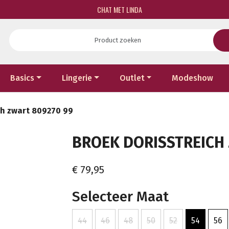
CHAT MET LINDA
Basics
Lingerie
Outlet
Modeshow
ch zwart 809270 99
BROEK DORISSTREICH 
€ 79,95
Selecteer Maat
44
46
48
50
52
54
56