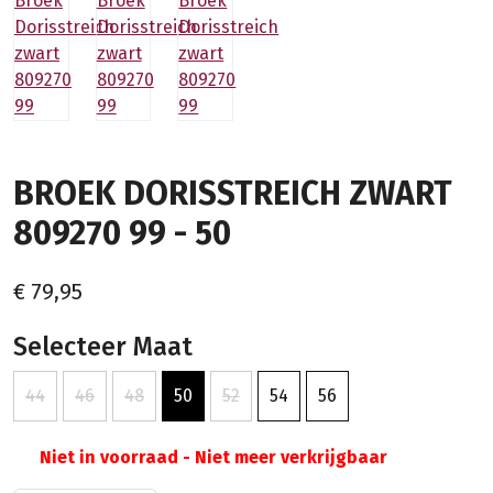
BROEK DORISSTREICH ZWART
809270 99 - 50
€ 79,95
Selecteer Maat
44
46
48
50
52
54
56
Niet in voorraad - Niet meer verkrijgbaar