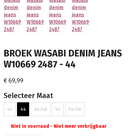
BROEK WASABI DENIM JEANS
W10669 2487 - 44
€ 69,99
Selecteer Maat
42
44
46/48
54
54/56
Niet in voorraad - Niet meer verkrijgbaar