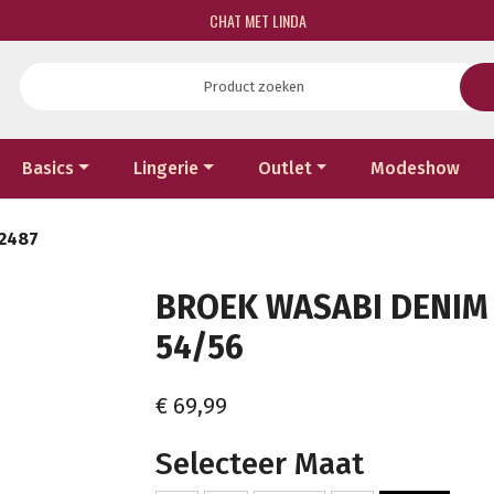
CHAT MET LINDA
Basics
Lingerie
Outlet
Modeshow
 2487
BROEK WASABI DENIM 
54/56
€ 69,99
Selecteer Maat