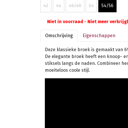
42
44
46/48
54
54/56
Niet in voorraad - Niet meer verkrij
Omschrijving
Eigenschappen
Deze klassieke broek is gemaakt van 6
De elegante broek heeft een knoop- en r
stiksels langs de naden. Combineer h
moeiteloos coole stijl.