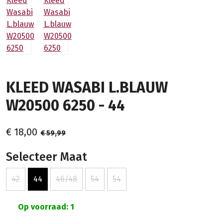
KLEED WASABI L.BLAUW
W20500 6250 - 44
€ 18,00
€ 59,99
Selecteer Maat
42
44
46/48
54
54
Op voorraad: 1