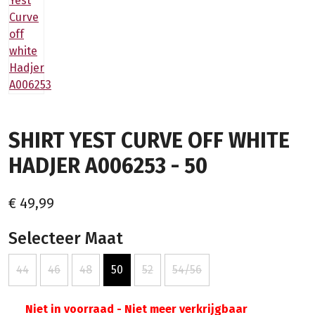
SHIRT YEST CURVE OFF WHITE
HADJER A006253 - 50
€ 49,99
Selecteer Maat
44
46
48
50
52
54/56
Niet in voorraad - Niet meer verkrijgbaar