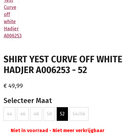
SHIRT YEST CURVE OFF WHITE
HADJER A006253 - 52
€ 49,99
Selecteer Maat
44
46
48
50
52
54/56
Niet in voorraad - Niet meer verkrijgbaar