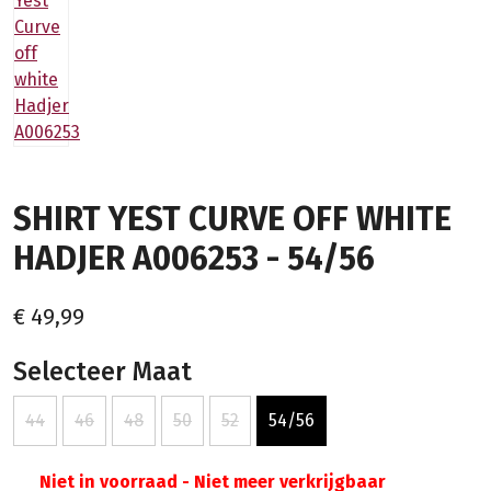
SHIRT YEST CURVE OFF WHITE
HADJER A006253 - 54/56
€ 49,99
Selecteer Maat
44
46
48
50
52
54/56
Niet in voorraad - Niet meer verkrijgbaar