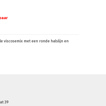
gbaar
le viscosemix met een ronde halslijn en
at 39