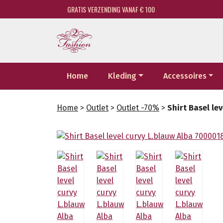
GRATIS VERZENDING VANAF € 100
Home
Kleding
Accessoires
Home
>
Outlet
>
Outlet -70%
>
Shirt Basel le