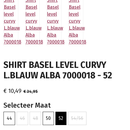
SHIRT BASEL LEVEL CURVY
L.BLAUW ALBA 7000018 - 52
€ 10,49
€ 34,95
Selecteer Maat
44
46
48
50
52
54/56