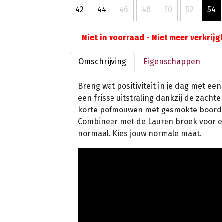
42
44
46
48
50
52
54
Niet in voorraad - Niet meer verkrij
Omschrijving
Eigenschappen
Breng wat positiviteit in je dag met ee
een frisse uitstraling dankzij de zachte
korte pofmouwen met gesmokte boorden
Combineer met de Lauren broek voor een r
normaal. Kies jouw normale maat.