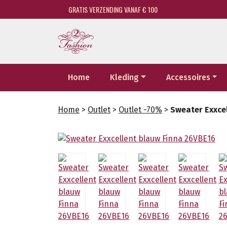
GRATIS VERZENDING VANAF € 100
Home
Kleding
Accessoires
Home
>
Outlet
>
Outlet -70%
>
Sweater Exxce