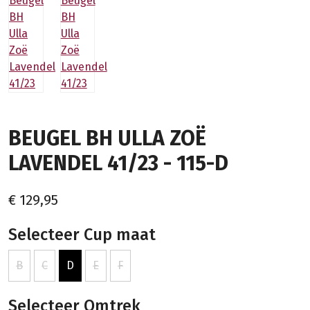
BEUGEL BH ULLA ZOË
LAVENDEL 41/23 - 115-D
€ 129,95
Selecteer Cup maat
B
C
D
E
F
Selecteer Omtrek