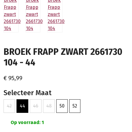
BROEK FRAPP ZWART 2661730
104 - 44
€ 95,99
Selecteer Maat
42
44
46
48
50
52
Op voorraad: 1