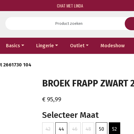
CHAT MET LINDA
Basics
Lingerie
Outlet
Modeshow
t 2661730 104
BROEK FRAPP ZWART 26
€ 95,99
Selecteer Maat
42
44
46
48
50
52