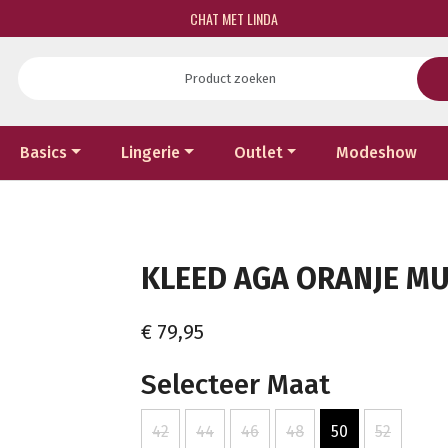
CHAT MET LINDA
Basics
Lingerie
Outlet
Modeshow
KLEED AGA ORANJE MUL
€ 79,95
Selecteer Maat
42
44
46
48
50
52