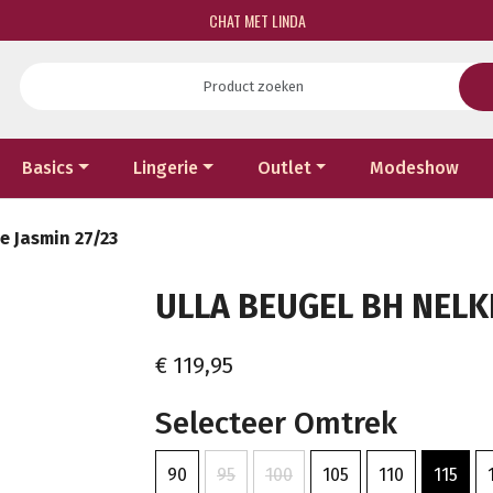
CHAT MET LINDA
Basics
Lingerie
Outlet
Modeshow
e Jasmin 27/23
ULLA BEUGEL BH NELKE
€ 119,95
Selecteer Omtrek
90
95
100
105
110
115