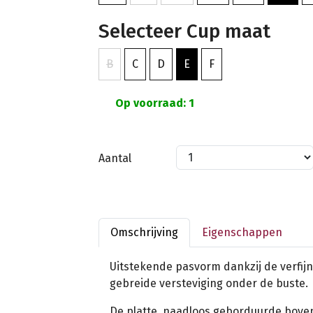
Selecteer Cup maat
B
C
D
E
F
Op voorraad: 1
Aantal
Omschrijving
Eigenschappen
Uitstekende pasvorm dankzij de verfijn
gebreide versteviging onder de buste.
De platte, naadloos geborduurde bove