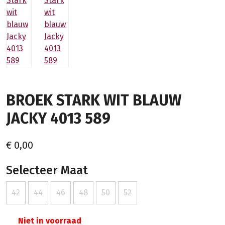
BROEK STARK WIT BLAUW
JACKY 4013 589
€ 0,00
Selecteer Maat
42
44
46
48
50
52
Niet in voorraad