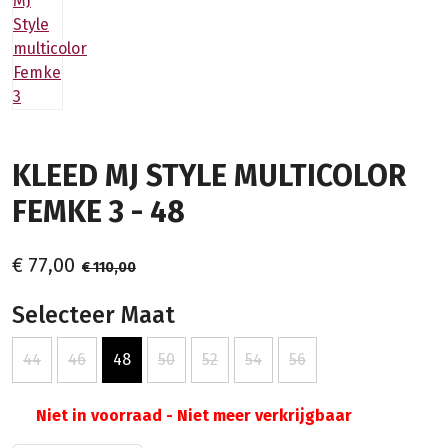
KLEED MJ STYLE MULTICOLOR
FEMKE 3 - 48
€ 77,00
€ 110,00
Selecteer Maat
44
46
48
50
52
54
56
Niet in voorraad - Niet meer verkrijgbaar